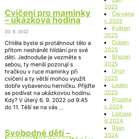
dětmi
2025
–
Cvičení pro maminky
Červene
ukázková
– ukázková hodina
c 2025
hodina
Květen
30. 8. 2022
2025
Duben
Chtěla byste si protáhnout tělo a
2025
přitom neshánět hlídání pro své
Březen
děti. Jednoduše je vezměte s
2025
sebou, ty menší pozorují s
Únor
hračkou v ruce maminky při
2025
cvičení a ty větší mohou využít
Leden
dobře vybavenou herničku. Přijďte
2025
se podívat na ukázkovou hodinu.
Prosine
Kdy? V úterý 6. 9. 2022 od 9:45
c 2024
Cvičení
do 11. Těší se na vás
…
Listopa
pro
d 2024
maminky
Říjen
–
Svobodné děti –
2024
ukázková