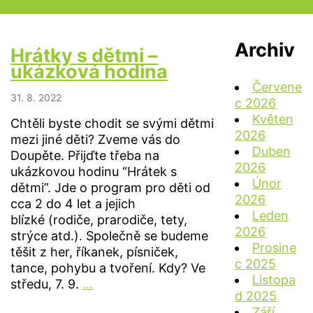
Archiv
Hrátky s dětmi –
ukázková hodina
Červene
31. 8. 2022
c 2026
Květen
Chtěli byste chodit se svými dětmi
2026
mezi jiné děti? Zveme vás do
Duben
Doupěte. Přijďte třeba na
2026
ukázkovou hodinu “Hrátek s
Únor
dětmi”. Jde o program pro děti od
2026
cca 2 do 4 let a jejich
Leden
blízké (rodiče, prarodiče, tety,
2026
strýce atd.). Společně se budeme
Prosine
těšit z her, říkanek, písniček,
c 2025
tance, pohybu a tvoření. Kdy? Ve
Listopa
Hrátky
středu, 7. 9.
…
d 2025
s
Září