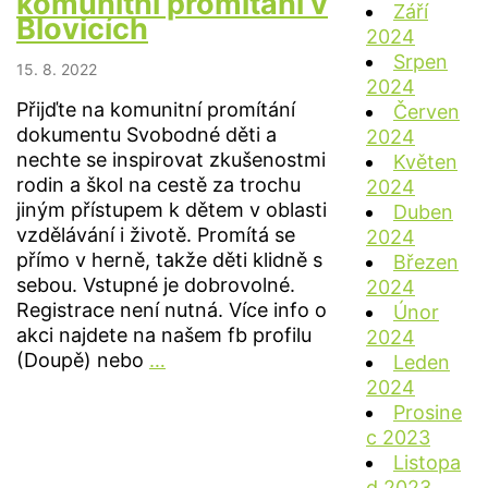
komunitní promítání v
Září
hodina
Blovicích
2024
Srpen
15. 8. 2022
2024
Přijďte na komunitní promítání
Červen
dokumentu Svobodné děti a
2024
nechte se inspirovat zkušenostmi
Květen
rodin a škol na cestě za trochu
2024
jiným přístupem k dětem v oblasti
Duben
vzdělávání i životě. Promítá se
2024
přímo v herně, takže děti klidně s
Březen
sebou. Vstupné je dobrovolné.
2024
Registrace není nutná. Více info o
Únor
akci najdete na našem fb profilu
2024
Svobodné
(Doupě) nebo
…
Leden
děti
2024
–
Prosine
komunitní
c 2023
promítání
Listopa
v
d 2023